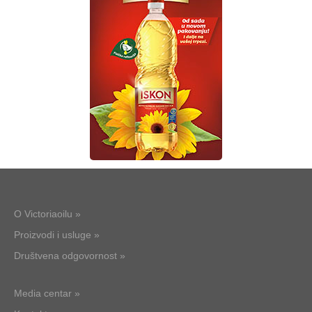
O Victoriaoilu »
Proizvodi i usluge »
Društvena odgovornost »
Media centar »