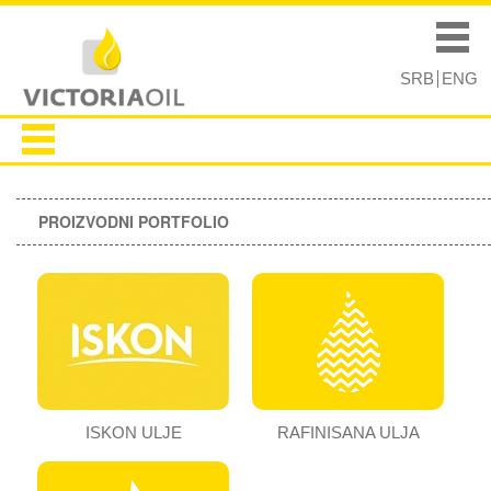
Skip to
Skip to
main
navigation
Main menu
content
SRB
ENG
PROIZVODNI PORTFOLIO
ISKON ULJE
RAFINISANA ULJA