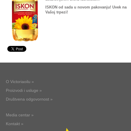
ISKON od sada u novom pakovanju! Uvek na
Vašoj trpezi!
O Victoriaoilu »
Proizvodi i usluge »
Društvena odgovornost »
Media centar »
Kontakt »