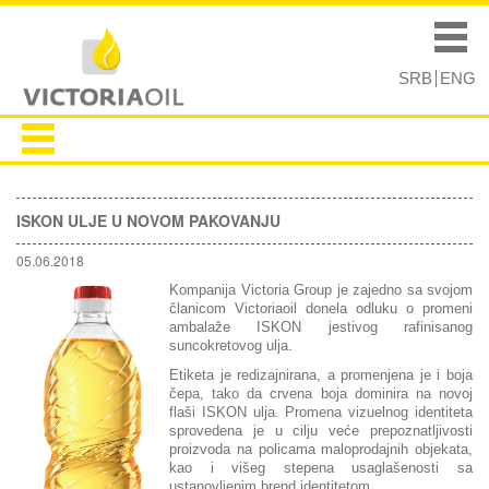
Skip to
Skip to
main
navigation
Main menu
content
SRB
ENG
ISKON ULJE U NOVOM PAKOVANJU
05.06.2018
Kompanija Victoria Group je zajedno sa svojom
članicom Victoriaoil donela odluku o promeni
ambalaže ISKON jestivog rafinisanog
suncokretovog ulja.
Etiketa je redizajnirana, a promenjena je i boja
čepa, tako da crvena boja dominira na novoj
flaši ISKON ulja. Promena vizuelnog identiteta
sprovedena je u cilju veće prepoznatljivosti
proizvoda na policama maloprodajnih objekata,
kao i višeg stepena usaglašenosti sa
ustanovljenim brend identitetom.