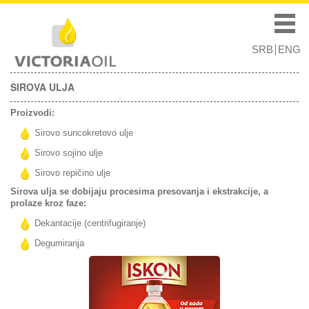
Skip to
Skip to
main
navigation
Main menu
content
SRB
ENG
SIROVA ULJA
Proizvodi:
Sirovo suncokretovo ulјe
Sirovo sojino ulјe
Sirovo repičino ulјe
Sirova ulja se dobijaju procesima presovanja i ekstrakcije, a
prolaze kroz faze:
Dekantacije (centrifugiranje)
Degumiranja