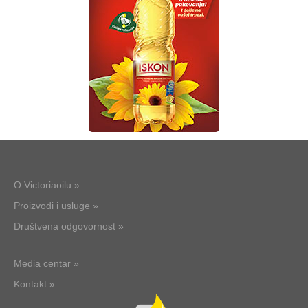
O Victoriaoilu »
Proizvodi i usluge »
Društvena odgovornost »
Media centar »
Kontakt »