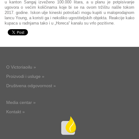
u kanton Šangaj izveženo 100.000 litara, a u planu je potpisivanje
ugovora o većim količinama koje bi se na ovom tržištu našle tokom
2017. godine. Iskon ulje kineski potrošači mogu kupiti u maloprodajnom
lancu Young, a koristi ga i nekoliko ugostiteljskih objekta. Reakcije kako
kupaca u radnjama tako i u „Horeca“ kanalu su vrlo pozitivne.
O Victoriaoilu »
Proizvodi i usluge »
Društvena odgovornost »
Media centar »
Kontakt »